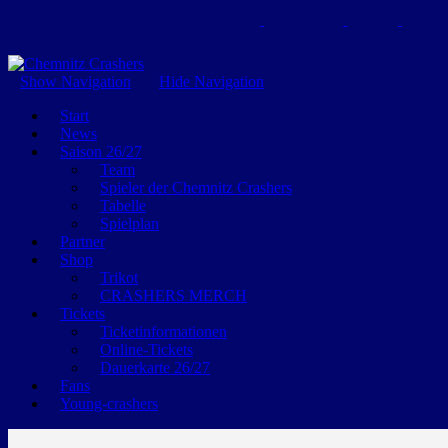
GEMEINSAM EINE LEIDENSCHAFT
Show Navigation
Hide Navigation
Start
News
Saison 26/27
Team
Spieler der Chemnitz Crashers
Tabelle
Spielplan
Partner
Shop
Trikot
CRASHERS MERCH
Tickets
Ticketinformationen
Online-Tickets
Dauerkarte 26/27
Fans
Young-crashers