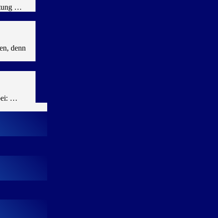
ltung …
en, denn
bei: …