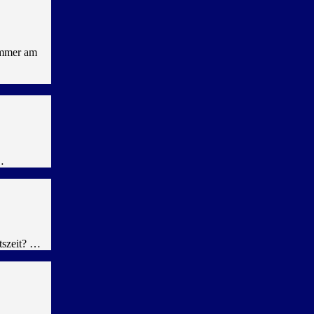
immer am
…
tszeit? …