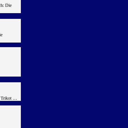
ch: Die
ie
 Trikot …