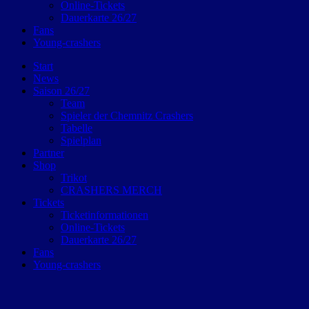
Online-Tickets
Dauerkarte 26/27
Fans
Young-crashers
Start
News
Saison 26/27
Team
Spieler der Chemnitz Crashers
Tabelle
Spielplan
Partner
Shop
Trikot
CRASHERS MERCH
Tickets
Ticketinformationen
Online-Tickets
Dauerkarte 26/27
Fans
Young-crashers