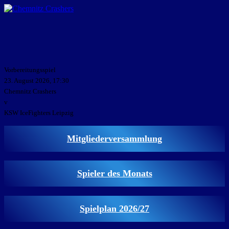
GEMEINSAM EINE LEIDENSCHAFT
Vorbereitungsspiel
23. August 2026, 17:30
Chemnitz Crashers
v
KSW IceFighters Leipzig
Mitgliederversammlung
Spieler des Monats
Spielplan 2026/27