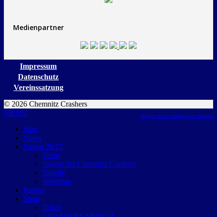
Medienpartner
Impressum
Datenschutz
Vereinssatzung
© 2026 Chemnitz Crashers
MENU
design: future werbeagentur chemnitz
Start
News
Saison 26/27
Team
Spieler der Chemnitz Crashers
Tabelle
Spielplan
Partner
Shop
Trikot
CRASHERS MERCH