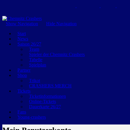
GEMEINSAM EINE LEIDENSCHAFT
Show Navigation
Hide Navigation
Start
News
Saison 26/27
Team
Spieler der Chemnitz Crashers
Tabelle
Spielplan
Partner
Shop
Trikot
CRASHERS MERCH
Tickets
Ticketinformationen
Online-Tickets
Dauerkarte 26/27
Fans
Young-crashers