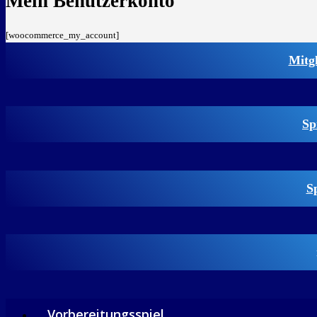
Mein Benutzerkonto
[woocommerce_my_account]
Mitg
Sp
S
Vorbereitungsspiel