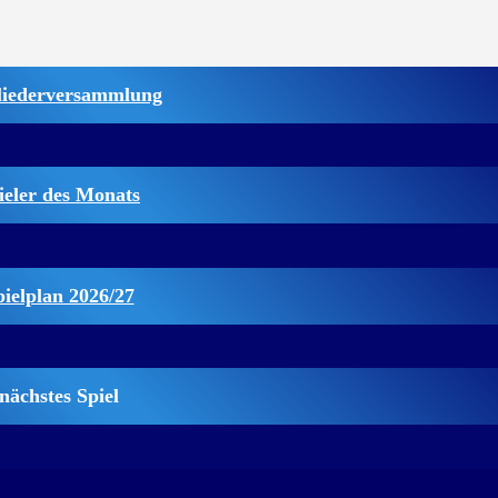
liederversammlung
ieler des Monats
pielplan 2026/27
nächstes Spiel