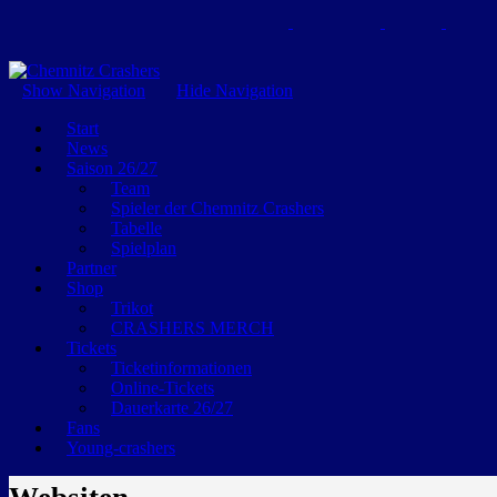
GEMEINSAM EINE LEIDENSCHAFT
Show Navigation
Hide Navigation
Start
News
Saison 26/27
Team
Spieler der Chemnitz Crashers
Tabelle
Spielplan
Partner
Shop
Trikot
CRASHERS MERCH
Tickets
Ticketinformationen
Online-Tickets
Dauerkarte 26/27
Fans
Young-crashers