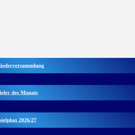
liederversammlung
ieler des Monats
pielplan 2026/27