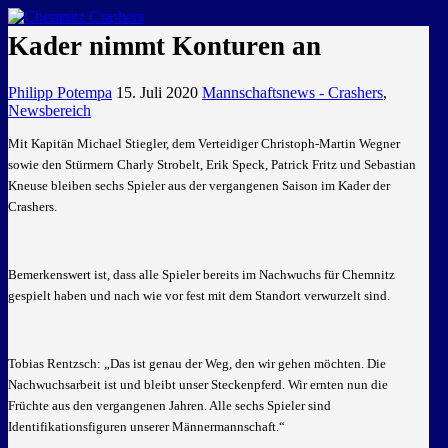
GEMEINSAM EINE LEIDENSCHAFT
Kader nimmt Konturen an
Philipp Potempa
15. Juli 2020
Mannschaftsnews - Crashers
,
Newsbereich
Mit Kapitän Michael Stiegler, dem Verteidiger Christoph-Martin Wegner
sowie den Stürmern Charly Strobelt, Erik Speck, Patrick Fritz und Sebastian
Kneuse bleiben sechs Spieler aus der vergangenen Saison im Kader der
Crashers.
Bemerkenswert ist, dass alle Spieler bereits im Nachwuchs für Chemnitz
gespielt haben und nach wie vor fest mit dem Standort verwurzelt sind.
Tobias Rentzsch: „Das ist genau der Weg, den wir gehen möchten. Die
Nachwuchsarbeit ist und bleibt unser Steckenpferd. Wir ernten nun die
Früchte aus den vergangenen Jahren. Alle sechs Spieler sind
Identifikationsfiguren unserer Männermannschaft.“