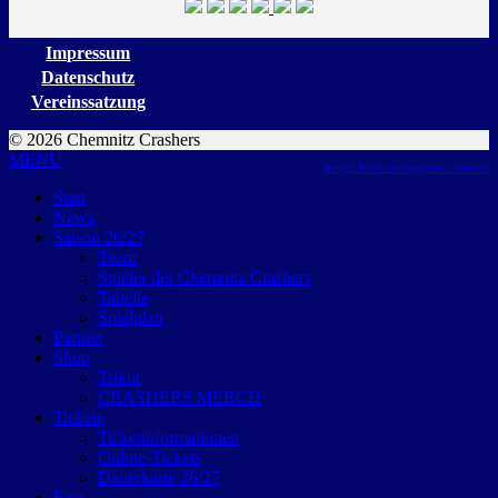
Impressum
Datenschutz
Vereinssatzung
© 2026 Chemnitz Crashers
MENU
design: future werbeagentur chemnitz
Start
News
Saison 26/27
Team
Spieler der Chemnitz Crashers
Tabelle
Spielplan
Partner
Shop
Trikot
CRASHERS MERCH
Tickets
Ticketinformationen
Online-Tickets
Dauerkarte 26/27
Fans