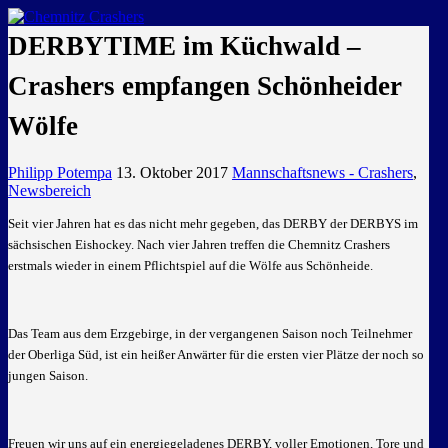
GEMEINSAM EINE LEIDENSCHAFT
DERBYTIME im Küchwald –
Crashers empfangen Schönheider
Wölfe
Philipp Potempa
13. Oktober 2017
Mannschaftsnews - Crashers
,
Newsbereich
Seit vier Jahren hat es das nicht mehr gegeben, das DERBY der DERBYS im
sächsischen Eishockey. Nach vier Jahren treffen die
Chemnitz Crashers
erstmals wieder in einem Pflichtspiel auf die Wölfe aus Schönheide.
Das Team aus dem Erzgebirge, in der vergangenen Saison noch Teilnehmer
der Oberliga Süd, ist ein heißer Anwärter für die ersten vier Plätze der noch so
jungen Saison.
Freuen wir uns auf ein energiegeladenes DERBY, voller Emotionen, Tore und