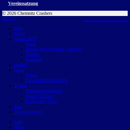
Vereinssatzung
© 2026 Chemnitz Crashers
MENU
design: future werbeagentur chemnitz
Start
News
Saison 26/27
Team
Spieler der Chemnitz Crashers
Tabelle
Spielplan
Partner
Shop
Trikot
CRASHERS MERCH
Tickets
Ticketinformationen
Online-Tickets
Dauerkarte 26/27
Fans
Young-crashers
Start
News