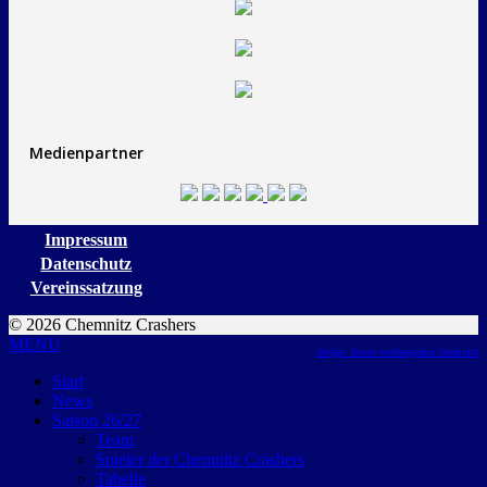
Medienpartner
Impressum
Datenschutz
Vereinssatzung
© 2026 Chemnitz Crashers
MENU
design: future werbeagentur chemnitz
Start
News
Saison 26/27
Team
Spieler der Chemnitz Crashers
Tabelle