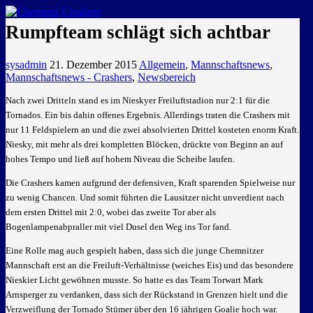
GEMEINSAM EINE LEIDENSCHAFT
Rumpfteam schlägt sich achtbar
sysadmin
21. Dezember 2015
Allgemein
,
Mannschaftsnews
,
Mannschaftsnews - Crashers
,
Newsbereich
Nach zwei Dritteln stand es im Nieskyer Freiluftstadion nur 2:1 für die
Tornados. Ein bis dahin offenes Ergebnis. Allerdings traten die Crashers mit
nur 11 Feldspielern an und die zwei absolvierten Drittel kosteten enorm Kraft.
Niesky, mit mehr als drei kompletten Blöcken, drückte von Beginn an auf
hohes Tempo und ließ auf hohem Niveau die Scheibe laufen.
Die Crashers kamen aufgrund der defensiven, Kraft sparenden Spielweise nur
zu wenig Chancen. Und somit führten die Lausitzer nicht unverdient nach
dem ersten Drittel mit 2:0, wobei das zweite Tor aber als
Bogenlampenabpraller mit viel Dusel den Weg ins Tor fand.
Eine Rolle mag auch gespielt haben, dass sich die junge Chemnitzer
Mannschaft erst an die Freiluft-Verhältnisse (weiches Eis) und das besondere
Nieskier Licht gewöhnen musste. So hatte es das Team Torwart Mark
Arnsperger zu verdanken, dass sich der Rückstand in Grenzen hielt und die
Verzweiflung der Tornado Stümer über den 16 jährigen Goalie hoch war.