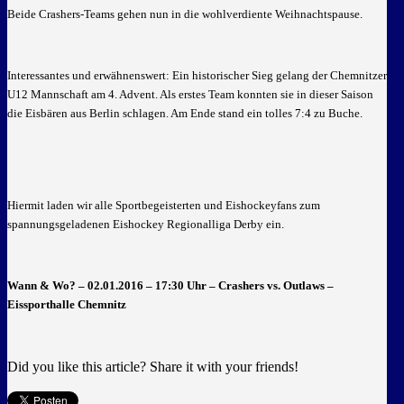
Beide Crashers-Teams gehen nun in die wohlverdiente Weihnachtspause.
Interessantes und erwähnenswert: Ein historischer Sieg gelang der Chemnitzer
U12 Mannschaft am 4. Advent. Als erstes Team konnten sie in dieser Saison
die Eisbären aus Berlin schlagen. Am Ende stand ein tolles 7:4 zu Buche.
Hiermit laden wir alle Sportbegeisterten und Eishockeyfans zum
spannungsgeladenen Eishockey Regionalliga Derby ein.
Wann & Wo? –
02.01.2016 – 17:30 Uhr – Crashers vs. Outlaws –
Eissporthalle Chemnitz
Did you like this article? Share it with your friends!