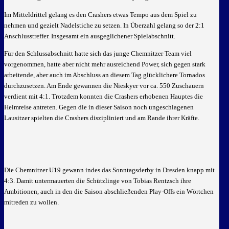
Im Mitteldrittel gelang es den Crashers etwas Tempo aus dem Spiel zu
nehmen und gezielt Nadelstiche zu setzen. In Überzahl gelang so der 2:1
Anschlusstreffer. Insgesamt ein ausgeglichener Spielabschnitt.
Für den Schlussabschnitt hatte sich das junge Chemnitzer Team viel
vorgenommen, hatte aber nicht mehr ausreichend Power, sich gegen stark
arbeitende, aber auch im Abschluss an diesem Tag glücklichere Tornados
durchzusetzen. Am Ende gewannen die Nieskyer vor ca. 550 Zuschauern
verdient mit 4:1. Trotzdem konnten die Crashers erhobenen Hauptes die
Heimreise antreten. Gegen die in dieser Saison noch ungeschlagenen
Lausitzer spielten die Crashers diszipliniert und am Rande ihrer Kräfte.
Die Chemnitzer U19 gewann indes das Sonntagsderby in Dresden knapp mit
4:3. Damit untermauerten die Schützlinge von Tobias Rentzsch ihre
Ambitionen, auch in den die Saison abschließenden Play-Offs ein Wörtchen
mitreden zu wollen.