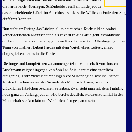
Vorbereitungscharakters nichts schenkten. Chemnitz führte
die Partie leicht überlegen, Schönheide besaß am Ende jedoch
das entscheidende Glück im Abschluss, so dass die Wölfe am Ende den Sieg
einfahren konnten.
Nun steht am Freitag das Rückspiel im heimischen Küchwald an, wobei
keiner der beiden Mannschaften als Favorit in die Partie geht. Schönheide
dürfte noch die Pokalniederlage in den Knochen stecken. Allerdings geht das
Team von Trainer Norbert Pascha mit dem Vorteil eines weitestgehend
eingespielten Teams in die Partie.
Die junge und komplett neu zusammengestellte Mannschaft von Torsten
Buschmann zeigte hingegen von Spiel zu Spiel bereits eine sportliche
Steigerung. Trotz vieler Befürchtungen vor Saisonbeginn scheint Trainer
Torsten Buschmann mit der Auswahl der Mannschaft insgesamt doch ein
glückliches Händchen bewiesen zu haben. Zwar steht man mit dem Training
noch ganz am Anfang, jedoch wird bereits deutlich, welches Potential in der
Mannschaft stecken könnte. Wir dürfen also gespannt sein…