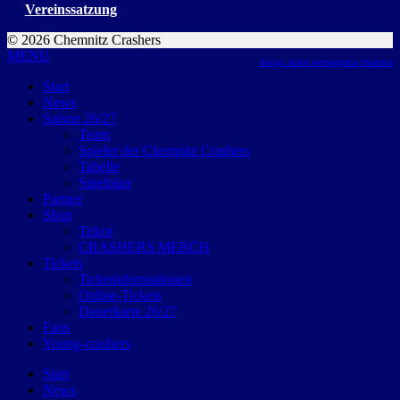
Vereinssatzung
© 2026 Chemnitz Crashers
MENU
design: future werbeagentur chemnitz
Start
News
Saison 26/27
Team
Spieler der Chemnitz Crashers
Tabelle
Spielplan
Partner
Shop
Trikot
CRASHERS MERCH
Tickets
Ticketinformationen
Online-Tickets
Dauerkarte 26/27
Fans
Young-crashers
Start
News