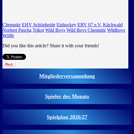
Chemnitz
EHV Schönheide
Eishockey
ERV 07 e.V.
Küchwald
Norbert Pascha
Trikot
Wild Boys
Wild Boys Chemnitz
Wildboys
Wölfe
Did you like this article? Share it with your friends!
Mitgliederversammlung
Spieler des Monats
Spielplan 2026/27