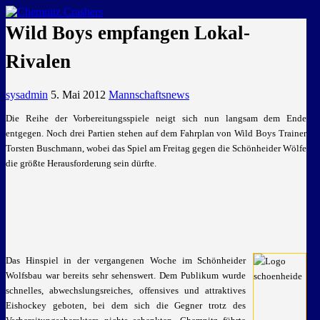
GEMEINSAM EINE LEIDENSCHAFT
Wild Boys empfangen Lokal-
Rivalen
sysadmin
5. Mai 2012
Mannschaftsnews
Die Reihe der Vorbereitungsspiele neigt sich nun langsam dem Ende
entgegen. Noch drei Partien stehen auf dem Fahrplan von Wild Boys Trainer
Torsten Buschmann, wobei das Spiel am Freitag gegen die Schönheider Wölfe
die größte Herausforderung sein dürfte.
Das Hinspiel in der vergangenen Woche im Schönheider
Wolfsbau war bereits sehr sehenswert. Dem Publikum wurde
schnelles, abwechslungsreiches, offensives und attraktives
Eishockey geboten, bei dem sich die Gegner trotz des