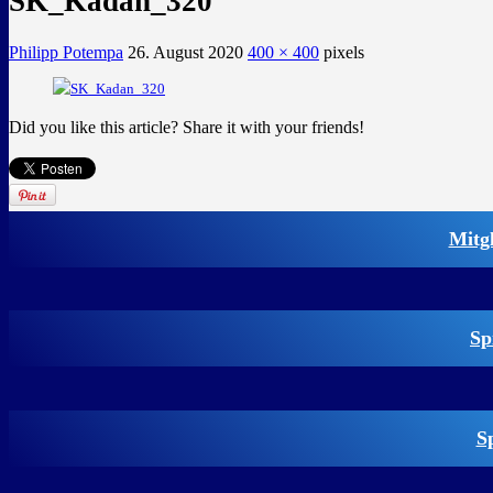
SK_Kadan_320
Philipp Potempa
26. August 2020
400 × 400
pixels
Did you like this article? Share it with your friends!
Mitg
Sp
S