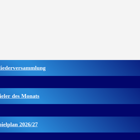
liederversammlung
ieler des Monats
pielplan 2026/27