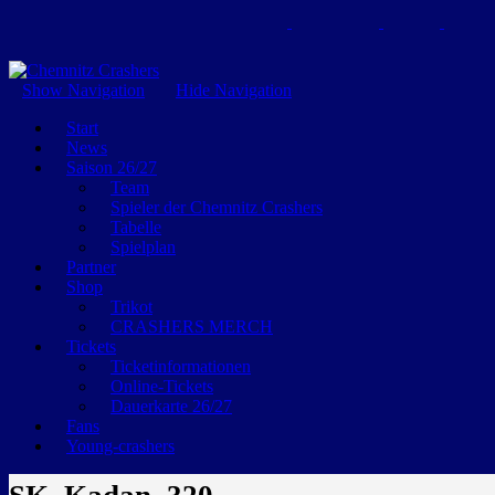
GEMEINSAM EINE LEIDENSCHAFT
Show Navigation
Hide Navigation
Start
News
Saison 26/27
Team
Spieler der Chemnitz Crashers
Tabelle
Spielplan
Partner
Shop
Trikot
CRASHERS MERCH
Tickets
Ticketinformationen
Online-Tickets
Dauerkarte 26/27
Fans
Young-crashers