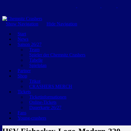
GEMEINSAM EINE LEIDENSCHAFT
Show Navigation
Hide Navigation
Start
News
Saison 26/27
Team
Spieler der Chemnitz Crashers
Tabelle
Spielplan
Partner
Shop
Trikot
CRASHERS MERCH
Tickets
Ticketinformationen
Online-Tickets
Dauerkarte 26/27
Fans
Young-crashers