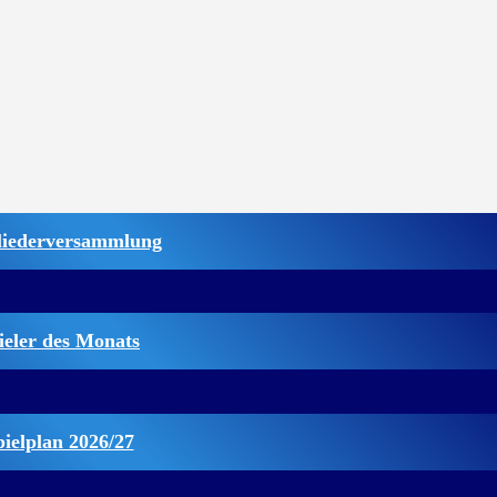
liederversammlung
ieler des Monats
pielplan 2026/27