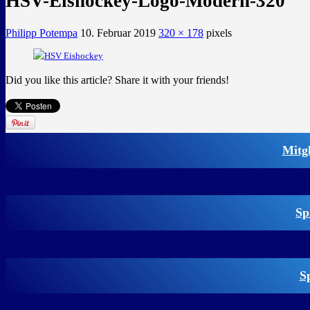
HSV-Eishockey-Logo-Modern-320
Philipp Potempa
10. Februar 2019
320 × 178
pixels
Did you like this article? Share it with your friends!
Mitg
Sp
S