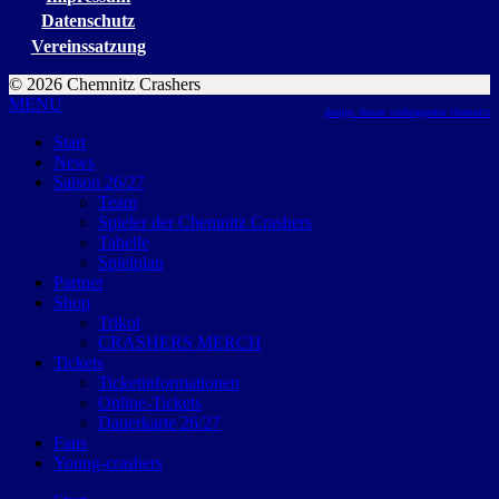
Datenschutz
Vereinssatzung
© 2026 Chemnitz Crashers
MENU
design: future werbeagentur chemnitz
Start
News
Saison 26/27
Team
Spieler der Chemnitz Crashers
Tabelle
Spielplan
Partner
Shop
Trikot
CRASHERS MERCH
Tickets
Ticketinformationen
Online-Tickets
Dauerkarte 26/27
Fans
Young-crashers