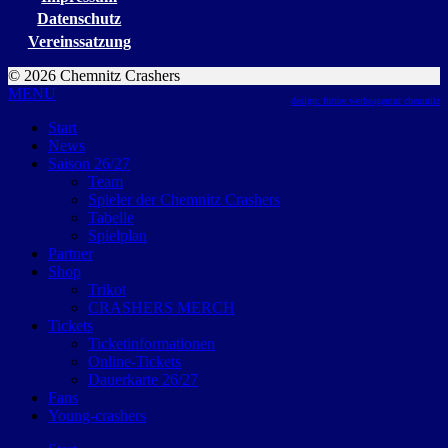
Datenschutz
Vereinssatzung
© 2026 Chemnitz Crashers
MENU
design: future werbeagentur chemnitz
Start
News
Saison 26/27
Team
Spieler der Chemnitz Crashers
Tabelle
Spielplan
Partner
Shop
Trikot
CRASHERS MERCH
Tickets
Ticketinformationen
Online-Tickets
Dauerkarte 26/27
Fans
Young-crashers