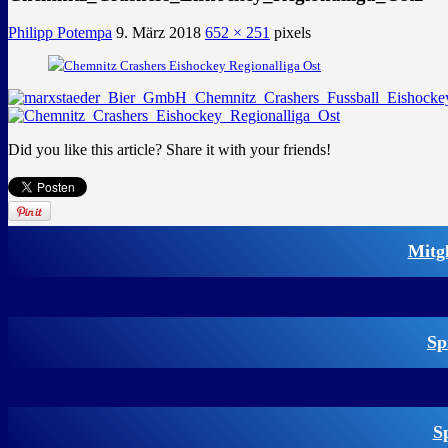
Philipp Potempa
9. März 2018
652 × 251
pixels
Did you like this article? Share it with your friends!
Mitg
Sp
S