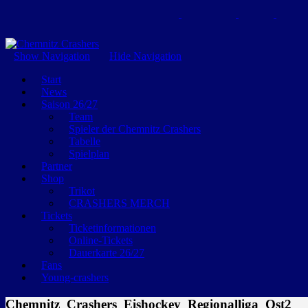
GEMEINSAM EINE LEIDENSCHAFT
Show Navigation
Hide Navigation
Start
News
Saison 26/27
Team
Spieler der Chemnitz Crashers
Tabelle
Spielplan
Partner
Shop
Trikot
CRASHERS MERCH
Tickets
Ticketinformationen
Online-Tickets
Dauerkarte 26/27
Fans
Young-crashers
Chemnitz_Crashers_Eishockey_Regionalliga_Ost2