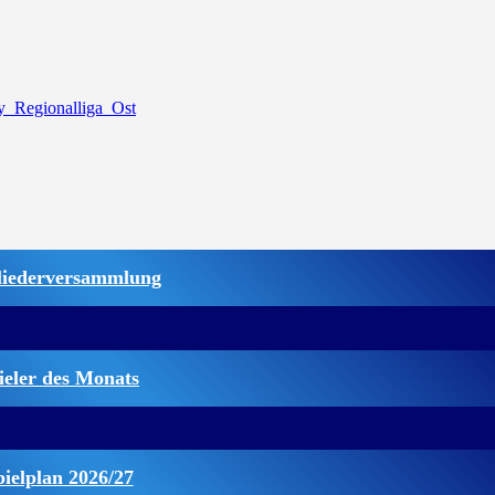
liederversammlung
ieler des Monats
pielplan 2026/27