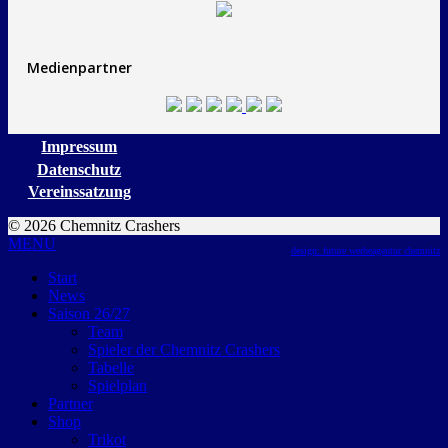
Medienpartner
Impressum
Datenschutz
Vereinssatzung
© 2026 Chemnitz Crashers
MENU
design: future werbeagentur chemnitz
Start
News
Saison 26/27
Team
Spieler der Chemnitz Crashers
Tabelle
Spielplan
Partner
Shop
Trikot