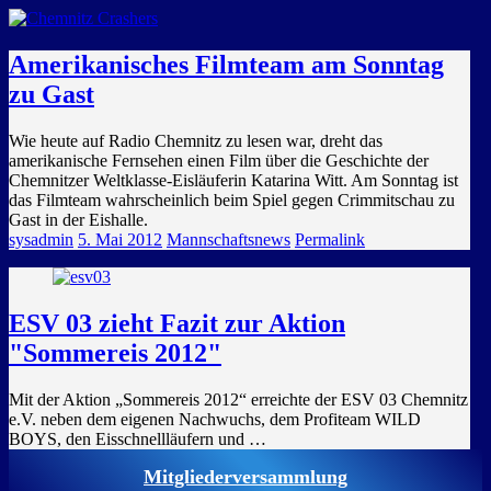
GEMEINSAM EINE LEIDENSCHAFT
Amerikanisches Filmteam am Sonntag
zu Gast
Wie heute auf Radio Chemnitz zu lesen war, dreht das
amerikanische Fernsehen einen Film über die Geschichte der
Chemnitzer Weltklasse-Eisläuferin Katarina Witt. Am Sonntag ist
das Filmteam wahrscheinlich beim Spiel gegen Crimmitschau zu
Gast in der Eishalle.
sysadmin
5. Mai 2012
Mannschaftsnews
Permalink
ESV 03 zieht Fazit zur Aktion
"Sommereis 2012"
Mit der Aktion „Sommereis 2012“ erreichte der ESV 03 Chemnitz
e.V. neben dem eigenen Nachwuchs, dem Profiteam WILD
BOYS, den Eisschnellläufern und …
Mitgliederversammlung