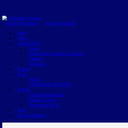
GEMEINSAM EINE LEIDENSCHAFT
Show Navigation
Hide Navigation
Start
News
Saison 26/27
Team
Spieler der Chemnitz Crashers
Tabelle
Spielplan
Partner
Shop
Trikot
CRASHERS MERCH
Tickets
Ticketinformationen
Online-Tickets
Dauerkarte 26/27
Fans
Young-crashers