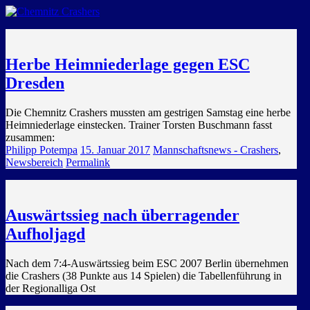
GEMEINSAM EINE LEIDENSCHAFT
Herbe Heimniederlage gegen ESC
Dresden
Die Chemnitz Crashers mussten am gestrigen Samstag eine herbe
Heimniederlage einstecken. Trainer Torsten Buschmann fasst
zusammen:
Philipp Potempa
15. Januar 2017
Mannschaftsnews - Crashers
,
Newsbereich
Permalink
Auswärtssieg nach überragender
Aufholjagd
Nach dem 7:4-Auswärtssieg beim ESC 2007 Berlin übernehmen
die Crashers (38 Punkte aus 14 Spielen) die Tabellenführung in
der Regionalliga Ost