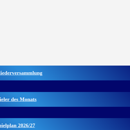
liederversammlung
ieler des Monats
pielplan 2026/27