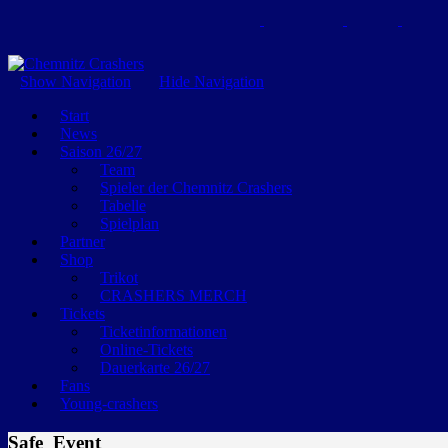
GEMEINSAM EINE LEIDENSCHAFT
Show Navigation
Hide Navigation
Start
News
Saison 26/27
Team
Spieler der Chemnitz Crashers
Tabelle
Spielplan
Partner
Shop
Trikot
CRASHERS MERCH
Tickets
Ticketinformationen
Online-Tickets
Dauerkarte 26/27
Fans
Young-crashers
Safe_Event