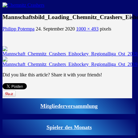
GEMEINSAM EINE LEIDENSCHAFT
Mannschaftsbild_Loading_Chemnitz_Crashers_Eisho
Philipp Potempa
24. September 2020
1000 × 493
pixels
Did you like this article? Share it with your friends!
Mitgliederversammlung
Spieler des Monats