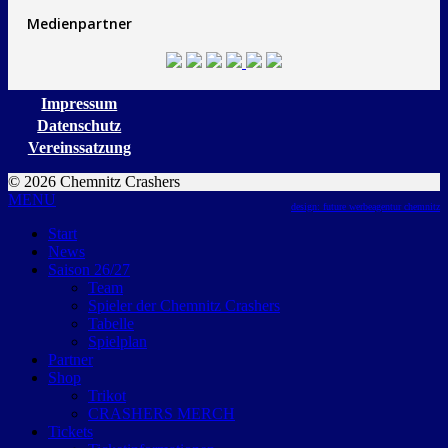
Medienpartner
Impressum
Datenschutz
Vereinssatzung
© 2026 Chemnitz Crashers
MENU
design: future werbeagentur chemnitz
Start
News
Saison 26/27
Team
Spieler der Chemnitz Crashers
Tabelle
Spielplan
Partner
Shop
Trikot
CRASHERS MERCH
Tickets