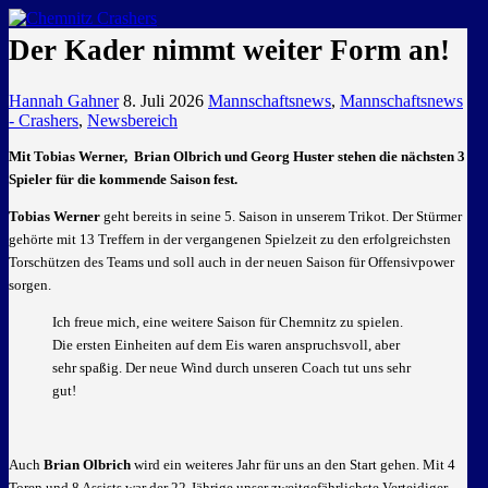
GEMEINSAM EINE LEIDENSCHAFT
Der Kader nimmt weiter Form an!
Hannah Gahner
8. Juli 2026
Mannschaftsnews
,
Mannschaftsnews
- Crashers
,
Newsbereich
Mit Tobias Werner, Brian Olbrich und Georg Huster stehen die nächsten 3
Spieler für die kommende Saison fest.
Tobias Werner
geht bereits in seine 5. Saison in unserem Trikot. Der Stürmer
gehörte mit 13 Treffern in der vergangenen Spielzeit zu den erfolgreichsten
Torschützen des Teams und soll auch in der neuen Saison für Offensivpower
sorgen.
Ich freue mich, eine weitere Saison für Chemnitz zu spielen.
Die ersten Einheiten auf dem Eis waren anspruchsvoll, aber
sehr spaßig. Der neue Wind durch unseren Coach tut uns sehr
gut!
Auch
Brian Olbrich
wird ein weiteres Jahr für uns an den Start gehen. Mit 4
Toren und 8 Assists war der 22-Jährige unser zweitgefährlichste Verteidiger