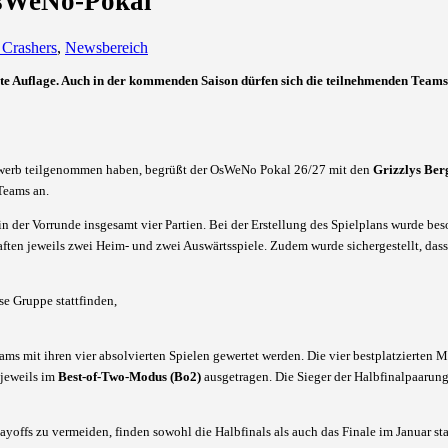
OsWeNo-Pokal
 Crashers
,
Newsbereich
te Auflage. Auch in der kommenden Saison dürfen sich die teilnehmenden Teams
ewerb teilgenommen haben, begrüßt der OsWeNo Pokal 26/27 mit den
Grizzlys Be
Teams an.
 in der Vorrunde insgesamt vier Partien. Bei der Erstellung des Spielplans wurde be
ften jeweils zwei Heim- und zwei Auswärtsspiele. Zudem wurde sichergestellt, dass
e Gruppe stattfinden,
eams mit ihren vier absolvierten Spielen gewertet werden. Die vier bestplatzierten 
 jeweils im
Best-of-Two-Modus (Bo2)
ausgetragen. Die Sieger der Halbfinalpaarung
ffs zu vermeiden, finden sowohl die Halbfinals als auch das Finale im Januar sta