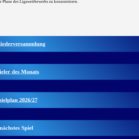
nde Phase des Ligawettbewerbs zu konzentrieren.
liederversammlung
ieler des Monats
pielplan 2026/27
nächstes Spiel