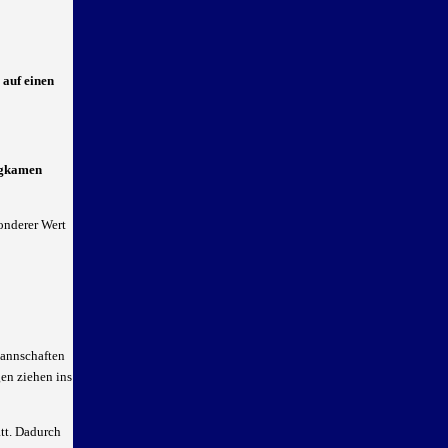
 auf einen
rgkamen
sonderer Wert
Mannschaften
en ziehen ins
tt. Dadurch