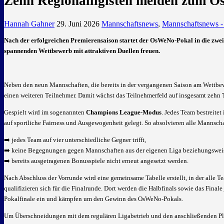
Zehn Regionalligisten melden zum 
Hannah Gahner
29. Juni 2026
Mannschaftsnews
,
Mannschaftsnews -
Nach der erfolgreichen Premierensaison startet der OsWeNo-Pokal in die zwei
spannenden Wettbewerb mit attraktiven Duellen freuen.
Neben den neun Mannschaften, die bereits in der vergangenen Saison am Wettb
einen weiteren Teilnehmer. Damit wächst das Teilnehmerfeld auf insgesamt zehn 
Gespielt wird im sogenannten
Champions League-Modus
. Jedes Team bestreitet
auf sportliche Fairness und Ausgewogenheit gelegt. So absolvieren alle Mannscha
➡️ jedes Team auf vier unterschiedliche Gegner trifft,
➡️ keine Begegnungen gegen Mannschaften aus der eigenen Liga beziehungsweis
➡️ bereits ausgetragenen Bonusspiele nicht erneut angesetzt werden.
Nach Abschluss der Vorrunde wird eine gemeinsame Tabelle erstellt, in der alle T
qualifizieren sich für die Finalrunde. Dort werden die Halbfinals sowie das Finale
Pokalfinale ein und kämpfen um den Gewinn des OsWeNo-Pokals.
Um Überschneidungen mit dem regulären Ligabetrieb und den anschließenden Playo