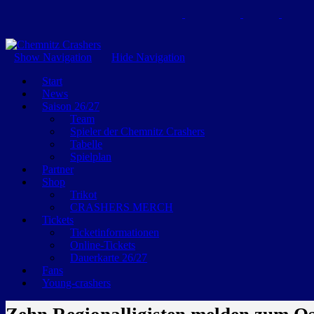
GEMEINSAM EINE LEIDENSCHAFT
Show Navigation
Hide Navigation
Start
News
Saison 26/27
Team
Spieler der Chemnitz Crashers
Tabelle
Spielplan
Partner
Shop
Trikot
CRASHERS MERCH
Tickets
Ticketinformationen
Online-Tickets
Dauerkarte 26/27
Fans
Young-crashers