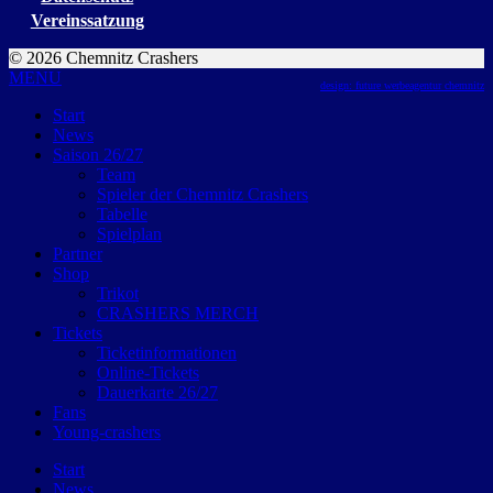
Vereinssatzung
© 2026 Chemnitz Crashers
MENU
design: future werbeagentur chemnitz
Start
News
Saison 26/27
Team
Spieler der Chemnitz Crashers
Tabelle
Spielplan
Partner
Shop
Trikot
CRASHERS MERCH
Tickets
Ticketinformationen
Online-Tickets
Dauerkarte 26/27
Fans
Young-crashers
Start
News