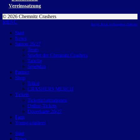
Vereinssatzung
© 2026 Chemnitz Crashers
MENU
design: future werbeagentur chemnitz
Start
News
Saison 26/27
Team
Spieler der Chemnitz Crashers
Tabelle
Spielplan
Partner
Shop
Trikot
CRASHERS MERCH
Tickets
Ticketinformationen
Online-Tickets
Dauerkarte 26/27
Fans
Young-crashers
Start
News