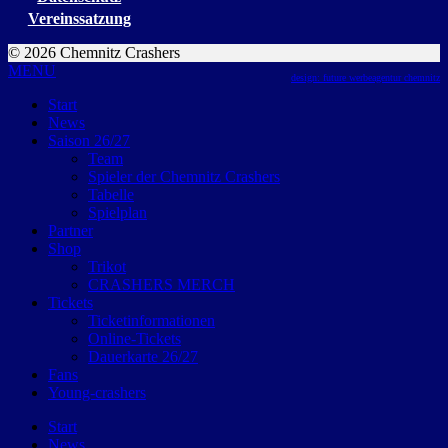
Vereinssatzung
© 2026 Chemnitz Crashers
MENU
design: future werbeagentur chemnitz
Start
News
Saison 26/27
Team
Spieler der Chemnitz Crashers
Tabelle
Spielplan
Partner
Shop
Trikot
CRASHERS MERCH
Tickets
Ticketinformationen
Online-Tickets
Dauerkarte 26/27
Fans
Young-crashers
Start
News