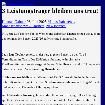
GEMEINSAM EINE LEIDENSCHAFT
3 Leistungsträger bleiben uns treu!
Hannah Gahner
26. Juni 2025
Mannschaftsnews
,
Mannschaftsnews - Crashers
,
Newsbereich
Mit Jean-Luc Töpker, Tobias Werner und Sebastian Kneuse setzen wir auch in
der kommenden Saison 2025/26 auf wichtige Stammkräfte.
Jean-Luc Töpker
gehörte in der vergangenen Saison zu den Top 3
Verteidigern im Team. Der 22-Jährige überzeugte durch starke
Zweikampfführung sowie ausgezeichneter Spielübersicht und soll kommende
Saison noch mehr Verantwortung übernehmen.
Tobias Werner
bleibt ebenfalls an Bord. Der Stürmer zählte in der letzten
Spielzeit zu den torgefährlichsten Spielern unserer Mannschaft. Er gehört auf
und neben dem Eis zu den Führungsspielern.
Auch
Sebastian Kneuse
geht weiterhin für uns auf Torejagd. Der 29-Jährige
spielt bereits seine achte Saison in unserem Trikot. Der Routinier führte als
Vize-Kapitän in der vergangenen Saison mehrfach die Mannschaft als ©️ auf