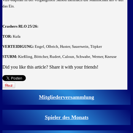
das Eis.
Crashers RLO 25/26:
TOR:
Kufa
VERTEIDIGUNG:
Engel, Olbrich, Huster, Sauerwein, Töpker
STURM:
Kießling, Böttcher, Rudert, Caloun, Schwabe, Werner, Kneuse
Did you like this article? Share it with your friends!
Mitgliederversammlung
Spieler des Monats