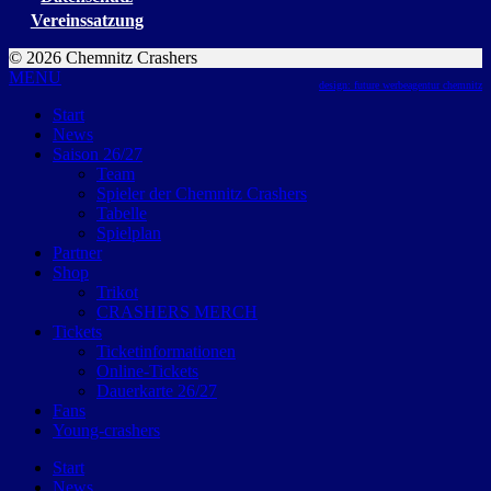
Vereinssatzung
© 2026 Chemnitz Crashers
MENU
design: future werbeagentur chemnitz
Start
News
Saison 26/27
Team
Spieler der Chemnitz Crashers
Tabelle
Spielplan
Partner
Shop
Trikot
CRASHERS MERCH
Tickets
Ticketinformationen
Online-Tickets
Dauerkarte 26/27
Fans
Young-crashers
Start
News