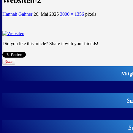
Websiten-2
Hannah Gahner
26. Mai 2025
3000 × 1356
pixels
Did you like this article? Share it with your friends!
Mitg
Sp
S