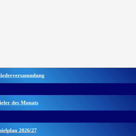
liederversammlung
ieler des Monats
pielplan 2026/27