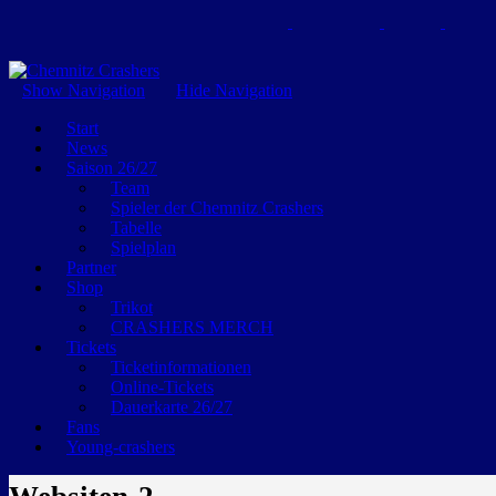
GEMEINSAM EINE LEIDENSCHAFT
Show Navigation
Hide Navigation
Start
News
Saison 26/27
Team
Spieler der Chemnitz Crashers
Tabelle
Spielplan
Partner
Shop
Trikot
CRASHERS MERCH
Tickets
Ticketinformationen
Online-Tickets
Dauerkarte 26/27
Fans
Young-crashers