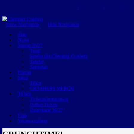
GEMEINSAM EINE LEIDENSCHAFT
Show Navigation
Hide Navigation
Start
News
Saison 26/27
Team
Spieler der Chemnitz Crashers
Tabelle
Spielplan
Partner
Shop
Trikot
CRASHERS MERCH
Tickets
Ticketinformationen
Online-Tickets
Dauerkarte 26/27
Fans
Young-crashers