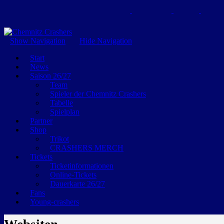
GEMEINSAM EINE LEIDENSCHAFT
Show Navigation
Hide Navigation
Start
News
Saison 26/27
Team
Spieler der Chemnitz Crashers
Tabelle
Spielplan
Partner
Shop
Trikot
CRASHERS MERCH
Tickets
Ticketinformationen
Online-Tickets
Dauerkarte 26/27
Fans
Young-crashers