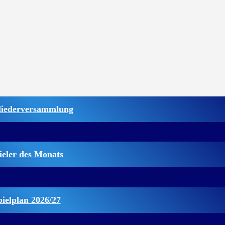
liederversammlung
ieler des Monats
pielplan 2026/27