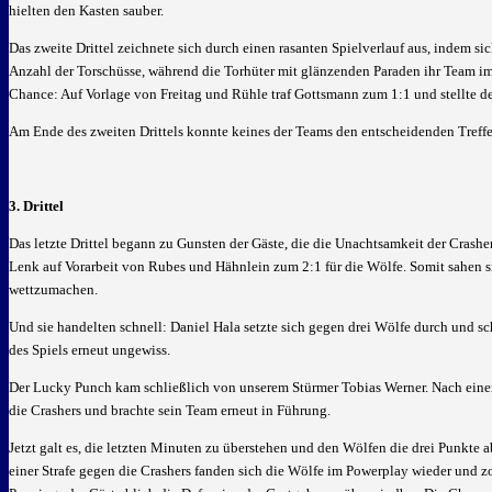
hielten den Kasten sauber.
Das zweite Drittel zeichnete sich durch einen rasanten Spielverlauf aus, indem s
Anzahl der Torschüsse, während die Torhüter mit glänzenden Paraden ihr Team im 
Chance: Auf Vorlage von Freitag und Rühle traf Gottsmann zum 1:1 und stellte de
Am Ende des zweiten Drittels konnte keines der Teams den entscheidenden Treffe
3. Drittel
Das letzte Drittel begann zu Gunsten der Gäste, die die Unachtsamkeit der Crashe
Lenk auf Vorarbeit von Rubes und Hähnlein zum 2:1 für die Wölfe. Somit sahen
wettzumachen.
Und sie handelten schnell: Daniel Hala setzte sich gegen drei Wölfe durch und 
des Spiels erneut ungewiss.
Der Lucky Punch kam schließlich von unserem Stürmer Tobias Werner. Nach einem 
die Crashers und brachte sein Team erneut in Führung.
Jetzt galt es, die letzten Minuten zu überstehen und den Wölfen die drei Punkte 
einer Strafe gegen die Crashers fanden sich die Wölfe im Powerplay wieder und zo