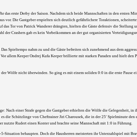
r das erste Derby der Saison. Nachdem sich beide Mannschaften in den ersten Minu
vor. Die Gastgeber erspielten sich deutlich gefährlichere Toraktionen, scheitert
das Tor von Patrick Wanderer drängten, hielten die Gäste defensiv die Stellung 
hl der Crashers gab es kein Vorbeikommen an der gut organisierten Verteidigungsr
 Das Spieltempo nahm zu und die Gäste befreiten sich zunehmend aus dem aggress
Vor allem Keeper Ondrej Kufa Keeper brillierte mit starken Paraden und hielt den 
der Wölfe nicht überwinden. So ging es mit einem soliden 0:0 in die erste Pause ei
ge: Nach einer Strafe gegen die Gastgeber erhielten die Wölfe die Gelegenheit, in i
s die Schützlinge von Cheftrainer Jiri Charousek, die in der 25′ Spielminute den e
r nutzte Rudert einen Konter und brachte seine Mannschaft mit 1:0 in Führung.
n-5-Situation behaupten. Doch die Hausherren meisterten ihr Unterzahlspiel mit Br