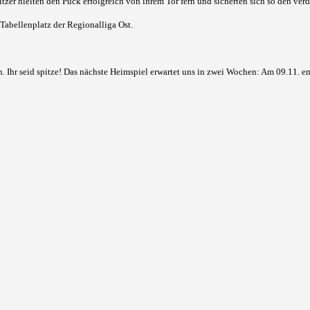
zer hielten den Puck erfolgreich von ihrem Tor fern und sicherten sich so den verd
Tabellenplatz der Regionalliga Ost.
n. Ihr seid spitze! Das nächste Heimspiel erwartet uns in zwei Wochen: Am 09.11. 