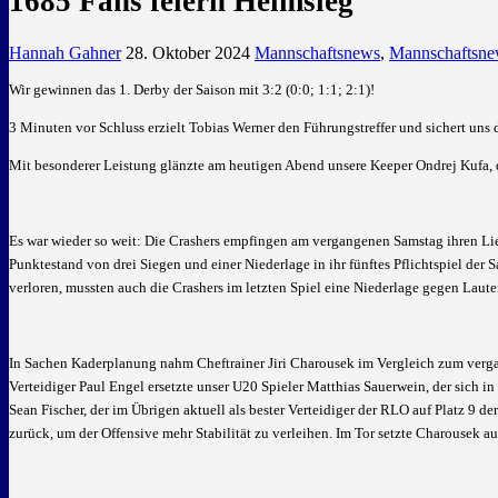
1685 Fans feiern Heimsieg
Hannah Gahner
28. Oktober 2024
Mannschaftsnews
,
Mannschaftsnew
Wir gewinnen das 1. Derby der Saison mit 3:2 (0:0; 1:1; 2:1)!
3 Minuten vor Schluss erzielt Tobias Werner den Führungstreffer und sichert uns 
Mit besonderer Leistung glänzte am heutigen Abend unsere Keeper Ondrej Kufa, 
Es war wieder so weit: Die Crashers empfingen am vergangenen Samstag ihren L
Punktestand von drei Siegen und einer Niederlage in ihr fünftes Pflichtspiel der
verloren, mussten auch die Crashers im letzten Spiel eine Niederlage gegen Laut
In Sachen Kaderplanung nahm Cheftrainer Jiri Charousek im Vergleich zum verga
Verteidiger Paul Engel ersetzte unser U20 Spieler Matthias Sauerwein, der sich i
Sean Fischer, der im Übrigen aktuell als bester Verteidiger der RLO auf Platz 9 de
zurück, um der Offensive mehr Stabilität zu verleihen. Im Tor setzte Charousek 