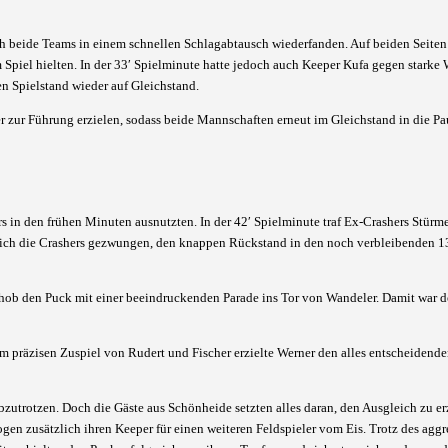
ich beide Teams in einem schnellen Schlagabtausch wiederfanden. Auf beiden Seiten 
Spiel hielten. In der 33′ Spielminute hatte jedoch auch Keeper Kufa gegen starke 
n Spielstand wieder auf Gleichstand.
r zur Führung erzielen, sodass beide Mannschaften erneut im Gleichstand in die Pa
rs in den frühen Minuten ausnutzten. In der 42′ Spielminute traf Ex-Crashers Stürm
 sich die Crashers gezwungen, den knappen Rückstand in den noch verbleibenden 
schob den Puck mit einer beeindruckenden Parade ins Tor von Wandeler. Damit war 
präzisen Zuspiel von Rudert und Fischer erzielte Werner den alles entscheidenden
abzutrotzen. Doch die Gäste aus Schönheide setzten alles daran, den Ausgleich zu er
gen zusätzlich ihren Keeper für einen weiteren Feldspieler vom Eis. Trotz des aggr