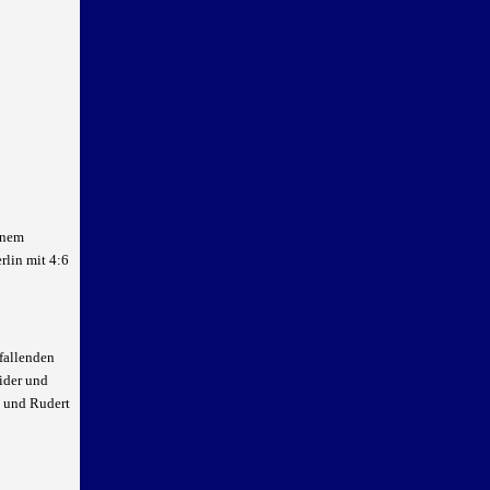
inem
rlin mit 4:6
fallenden
eider und
ke und Rudert