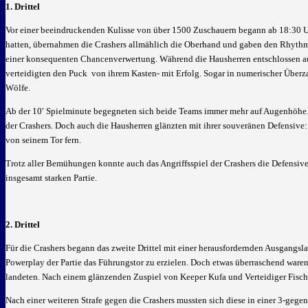
1. Drittel
Vor einer beeindruckenden Kulisse von über 1500 Zuschauern begann ab 18:30 Uh
hatten, übernahmen die Crashers allmählich die Oberhand und gaben den Rhythmus 
einer konsequenten Chancenverwertung. Während die Hausherren entschlossen auf 
verteidigten den Puck von ihrem Kasten- mit Erfolg. Sogar in numerischer Überza
Wölfe.
Ab der 10′ Spielminute begegneten sich beide Teams immer mehr auf Augenhöhe.
der Crashers. Doch auch die Hausherren glänzten mit ihrer souveränen Defensive: 
von seinem Tor fern.
Trotz aller Bemühungen konnte auch das Angriffsspiel der Crashers die Defensive 
insgesamt starken Partie.
2. Drittel
Für die Crashers begann das zweite Drittel mit einer herausfordernden Ausgangsla
Powerplay der Partie das Führungstor zu erzielen. Doch etwas überraschend waren e
landeten. Nach einem glänzenden Zuspiel von Keeper Kufa und Verteidiger Fische
Nach einer weiteren Strafe gegen die Crashers mussten sich diese in einer 3-gege