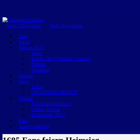
GEMEINSAM EINE LEIDENSCHAFT
Show Navigation
Hide Navigation
Start
News
Saison 26/27
Team
Spieler der Chemnitz Crashers
Tabelle
Spielplan
Partner
Shop
Trikot
CRASHERS MERCH
Tickets
Ticketinformationen
Online-Tickets
Dauerkarte 26/27
Fans
Young-crashers