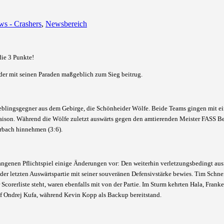
s - Crashers
,
Newsbereich
die 3 Punkte!
der mit seinen Paraden maßgeblich zum Sieg beitrug.
ieblingsgegner aus dem Gebirge, die Schönheider Wölfe. Beide Teams gingen mit e
 Saison. Während die Wölfe zuletzt auswärts gegen den amtierenden Meister FASS Be
erbach hinnehmen (3:6).
ngenen Pflichtspiel einige Änderungen vor: Den weiterhin verletzungsbedingt aus
n der letzten Auswärtspartie mit seiner souveränen Defensivstärke bewies. Tim Schn
r Scorerliste steht, waren ebenfalls mit von der Partie. Im Sturm kehrten Hala, Fran
auf Ondrej Kufa, während Kevin Kopp als Backup bereitstand.