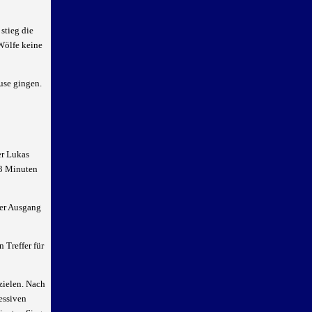
stieg die
Wölfe keine
use gingen.
er Lukas
13 Minuten
der Ausgang
 Treffer für
zielen. Nach
essiven