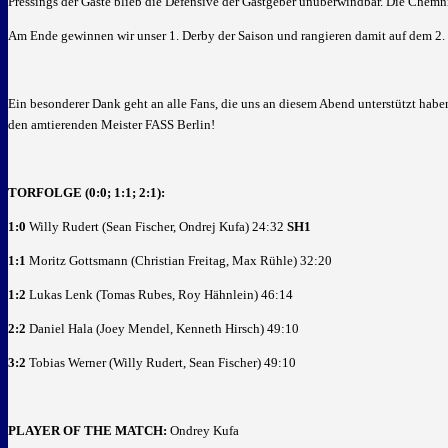
Pressings der Gäste blieb die Defensive der Gastgeber unüberwindbar. Die Chemnit
Am Ende gewinnen wir unser 1. Derby der Saison und rangieren damit auf dem 2. 
Ein besonderer Dank geht an alle Fans, die uns an diesem Abend unterstützt habe
den amtierenden Meister FASS Berlin!
TORFOLGE (0:0; 1:1; 2:1):
1:0
Willy Rudert (Sean Fischer, Ondrej Kufa) 24:32
SH1
1:1
Moritz Gottsmann (Christian Freitag, Max Rühle) 32:20
1:2
Lukas Lenk (Tomas Rubes, Roy Hähnlein) 46:14
2:2
Daniel Hala (Joey Mendel, Kenneth Hirsch) 49:10
3:2
Tobias Werner (Willy Rudert, Sean Fischer) 49:10
PLAYER OF THE MATCH:
Ondrey Kufa