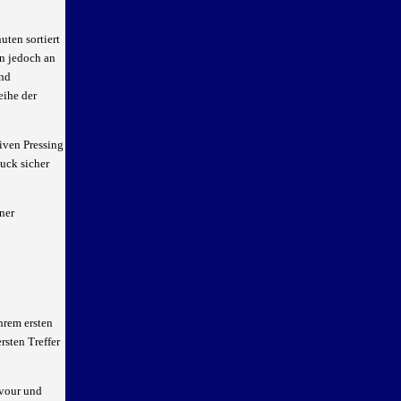
ten sortiert
en jedoch an
und
eihe der
iven Pressing
Puck sicher
ner
hrem ersten
rsten Treffer
avour und