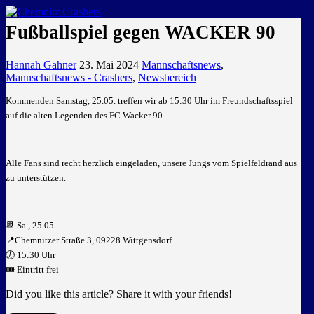
GEMEINSAM EINE LEIDENSCHAFT
Fußballspiel gegen WACKER 90
Hannah Gahner
23. Mai 2024
Mannschaftsnews
,
Mannschaftsnews - Crashers
,
Newsbereich
Kommenden Samstag, 25.05. treffen wir ab 15:30 Uhr im Freundschaftsspiel
auf die alten Legenden des FC Wacker 90.
Alle Fans sind recht herzlich eingeladen, unsere Jungs vom Spielfeldrand aus
zu unterstützen.
📆 Sa., 25.05.
📍Chemnitzer Straße 3, 09228 Wittgensdorf
🕖 15:30 Uhr
🎟️ Eintritt frei
Did you like this article? Share it with your friends!