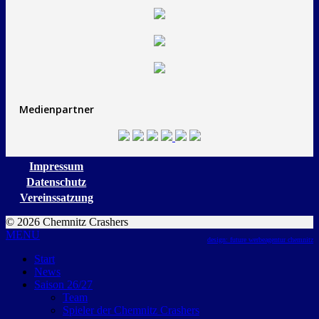
Medienpartner
Impressum
Datenschutz
Vereinssatzung
© 2026 Chemnitz Crashers
MENU
design: future werbeagentur chemnitz
Start
News
Saison 26/27
Team
Spieler der Chemnitz Crashers