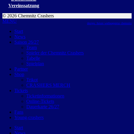
Vereinssatzung
© 2026 Chemnitz Crashers
MENU
design: future werbeagentur chemnitz
Start
News
Saison 26/27
Team
Spieler der Chemnitz Crashers
Tabelle
Spielplan
Partner
Shop
Trikot
CRASHERS MERCH
Tickets
Ticketinformationen
Online-Tickets
Dauerkarte 26/27
Fans
Young-crashers
Start
News