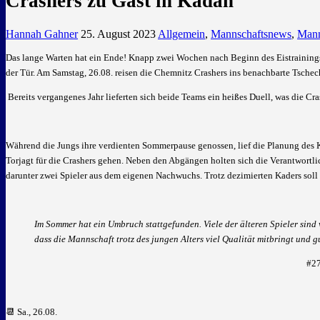
Crashers zu Gast in Kadan
Hannah Gahner
25. August 2023
Allgemein
,
Mannschaftsnews
,
Mann
Das lange Warten hat ein Ende! Knapp zwei Wochen nach Beginn des Eistrainings s
der Tür. Am Samstag, 26.08. reisen die Chemnitz Crashers ins benachbarte Tschec
Bereits vergangenes Jahr lieferten sich beide Teams ein heißes Duell, was die Cra
Während die Jungs ihre verdienten Sommerpause genossen, lief die Planung des K
Torjagt für die Crashers gehen. Neben den Abgängen holten sich die Verantwortl
darunter zwei Spieler aus dem eigenen Nachwuchs. Trotz dezimierten Kaders soll f
Im Sommer hat ein Umbruch stattgefunden. Viele der älteren Spieler sind
dass die Mannschaft trotz des jungen Alters viel Qualität mitbringt und g
#27
📆 Sa., 26.08.