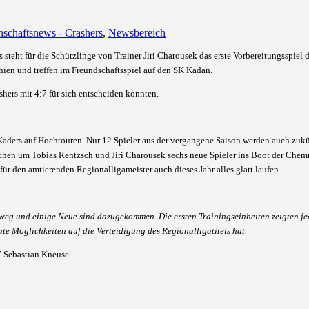
schaftsnews - Crashers
,
Newsbereich
teht für die Schützlinge von Trainer Jiri Charousek das erste Vorbereitungsspiel d
hien und treffen im Freundschaftsspiel auf den SK Kadan.
shers mit 4:7 für sich entscheiden konnten.
aders auf Hochtouren. Nur 12 Spieler aus der vergangene Saison werden auch zukü
ichen um Tobias Rentzsch und Jiri Charousek sechs neue Spieler ins Boot der Chemn
ür den amtierenden Regionalligameister auch dieses Jahr alles glatt laufen.
 weg und einige Neue sind dazugekommen. Die ersten Trainingseinheiten zeigten je
ute Möglichkeiten auf die Verteidigung des Regionalligatitels hat.
 Sebastian Kneuse