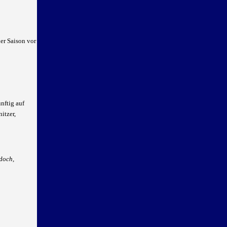
er Saison vor
nftig auf
itzer,
doch,