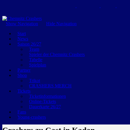
GEMEINSAM EINE LEIDENSCHAFT
Show Navigation
Hide Navigation
Start
News
Saison 26/27
Team
Spieler der Chemnitz Crashers
Tabelle
Spielplan
Partner
Shop
Trikot
CRASHERS MERCH
Tickets
Ticketinformationen
Online-Tickets
Dauerkarte 26/27
Fans
Young-crashers