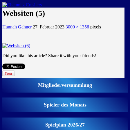
GEMEINSAM EINE LEIDENSCHAFT
Websiten (5)
Hannah Gahner
27. Februar 2023
3000 × 1356
pixels
Did you like this article? Share it with your friends!
Mitgliederversammlung
Spieler des Monats
Spielplan 2026/27