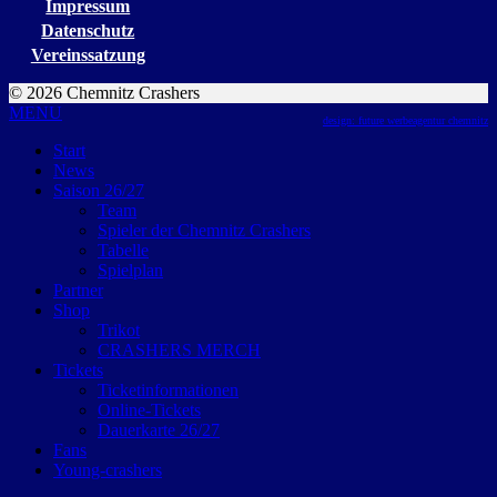
Impressum
Datenschutz
Vereinssatzung
© 2026 Chemnitz Crashers
MENU
design: future werbeagentur chemnitz
Start
News
Saison 26/27
Team
Spieler der Chemnitz Crashers
Tabelle
Spielplan
Partner
Shop
Trikot
CRASHERS MERCH
Tickets
Ticketinformationen
Online-Tickets
Dauerkarte 26/27
Fans
Young-crashers