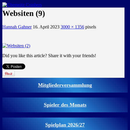
GEMEINSAM EINE LEIDENSCHAFT
Websiten (9)
Hannah Gahner
16. April 2023
3000 × 1356
pixels
Did you like this article? Share it with your friends!
Mitgliederversammlung
Spieler des Monats
Spielplan 2026/27