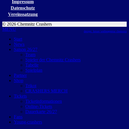
Impressum
Datenschutz
Vereinssatzung
© 2026 Chemnitz Crashers
MENU
design: future werbeagentur chemnitz
Start
News
Saison 26/27
Team
Spieler der Chemnitz Crashers
Tabelle
Spielplan
Partner
Shop
Trikot
CRASHERS MERCH
Tickets
Ticketinformationen
Online-Tickets
Dauerkarte 26/27
Fans
Young-crashers