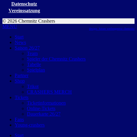
Datenschutz
Vereinssatzung
© 2026 Chemnitz Crashers
MENU
design: future werbeagentur chemnitz
Start
News
Saison 26/27
Team
Spieler der Chemnitz Crashers
Tabelle
Spielplan
Partner
Shop
Trikot
CRASHERS MERCH
Tickets
Ticketinformationen
Online-Tickets
Dauerkarte 26/27
Fans
Young-crashers
Start