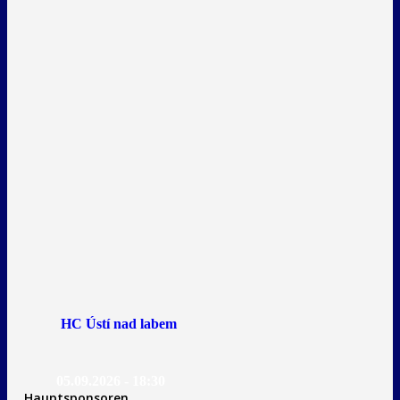
HC Ústí nad labem
05.09.2026 - 18:30
Hauptsponsoren