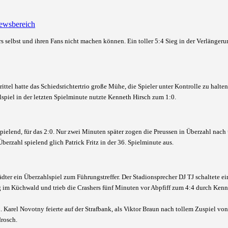
ewsbereich
s selbst und ihren Fans nicht machen können. Ein toller 5:4 Sieg in
der Verlänger
tel hatte das Schiedsrichtertrio große Mühe, die Spieler unter Kontrolle zu halten
spiel in der letzten Spielminute nutzte Kenneth Hirsch zum 1:0.
spielend, für das 2:0. Nur zwei Minuten später zogen die Preussen in Überzahl nac
erzahl spielend glich Patrick Fritz in der 36. Spielminute aus.
städter ein Überzahlspiel zum Führungstreffer. Der Stadionsprecher DJ TJ schaltete 
 im Küchwald und trieb die Crashers fünf Minuten vor Abpfiff zum 4:4 durch Kenn
. Karel Novotny feierte auf der Strafbank, als Viktor Braun nach tollem Zuspiel von
rosch.