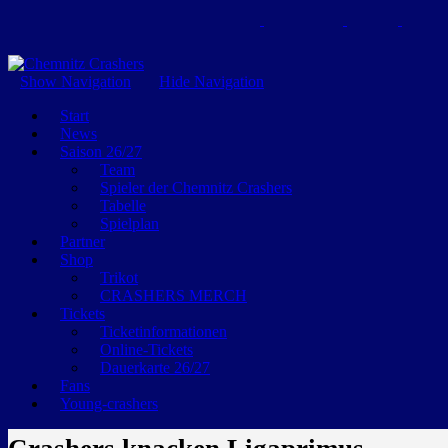
GEMEINSAM EINE LEIDENSCHAFT
Show Navigation
Hide Navigation
Start
News
Saison 26/27
Team
Spieler der Chemnitz Crashers
Tabelle
Spielplan
Partner
Shop
Trikot
CRASHERS MERCH
Tickets
Ticketinformationen
Online-Tickets
Dauerkarte 26/27
Fans
Young-crashers