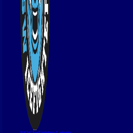
KSW IceFighters Leipzig