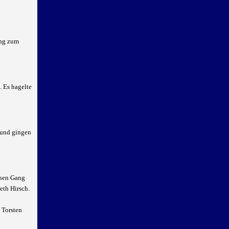
ung zum
. Es hagelte
h und gingen
einen Gang
eth Hirsch.
 Torsten