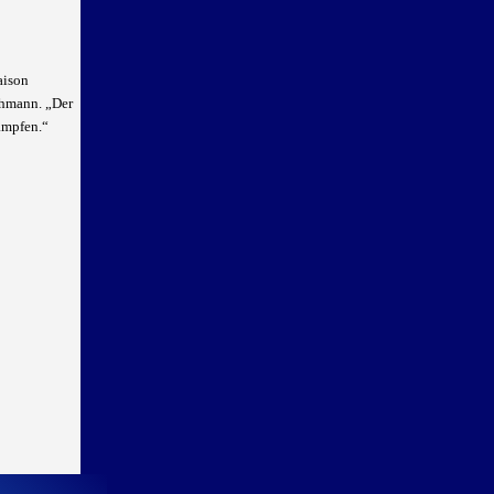
aison
schmann. „Der
ämpfen.“