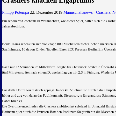
Crashers knacken Ligaprimus
Philipp Potempa
22. Dezember 2019
Mannschaftsnews - Crashers
,
N
Ein schöneres Geschenk zu Weihnachten, wie dieses Spiel, hätten sich die Crasher
Jahresabschluss.
Beide Teams schenkten sich vor knapp 800 Zuschauern nichts. Schon im ersten Drit
Strafminuten, 10 davon für den Tabellenführer ECC Preussen Berlin. Ein Überzahl
Nach nur 27 Sekunden im Mitteldrittel sorgte Jiri Charousek, weiter in Überzahl 
fünf Minuten später nach einem Doppelschlag gar mit 2:3 in Führung. Wieder in Üb
Das dritte Drittel war taktisch geprägt. In der 49. Spielminute nutzten die Haupt
höher und zog von da an das Publikum mit. Dieses sorgte für grandiose Stimmung
Dabei blieb es.
Die Overtime entschieden die Crashers ambitioniert spielend in Unterzahl für sich
Hofmann quer durch die Preussen-Box den Puck zum Siegtreffer in die Maschen d