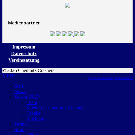
Medienpartner
Impressum
Datenschutz
Vereinssatzung
© 2026 Chemnitz Crashers
MENU
design: future werbeagentur chemnitz
Start
News
Saison 26/27
Team
Spieler der Chemnitz Crashers
Tabelle
Spielplan
Partner
Shop
Trikot