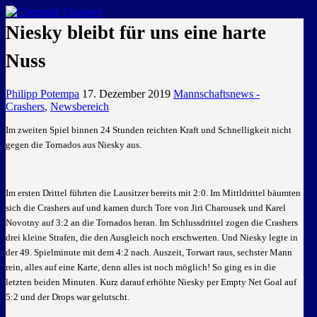
GEMEINSAM EINE LEIDENSCHAFT
Niesky bleibt für uns eine harte
Nuss
Philipp Potempa
17. Dezember 2019
Mannschaftsnews -
Crashers
,
Newsbereich
Im zweiten Spiel binnen 24 Stunden reichten Kraft und Schnelligkeit nicht
gegen die Tornados aus Niesky aus.
Im ersten Drittel führten die Lausitzer bereits mit 2:0. Im Mittldrittel bäumten
sich die Crashers auf und kamen durch Tore von Jiri Charousek und Karel
Novotny auf 3:2 an die Tornados heran. Im Schlussdrittel zogen die Crashers
drei kleine Strafen, die den Ausgleich noch erschwerten. Und Niesky legte in
der 49. Spielminute mit dem 4:2 nach. Auszeit, Torwart raus, sechster Mann
rein, alles auf eine Karte, denn alles ist noch möglich! So ging es in die
letzten beiden Minuten. Kurz darauf erhöhte Niesky per Empty Net Goal auf
5:2 und der Drops war gelutscht.