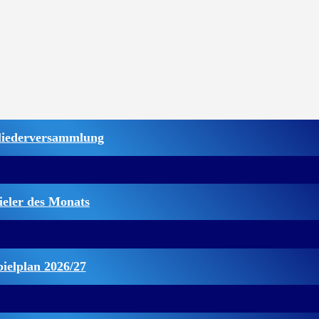
liederversammlung
ieler des Monats
pielplan 2026/27