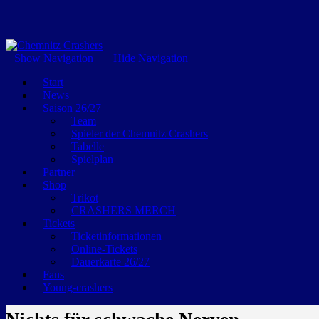
GEMEINSAM EINE LEIDENSCHAFT
Show Navigation
Hide Navigation
Start
News
Saison 26/27
Team
Spieler der Chemnitz Crashers
Tabelle
Spielplan
Partner
Shop
Trikot
CRASHERS MERCH
Tickets
Ticketinformationen
Online-Tickets
Dauerkarte 26/27
Fans
Young-crashers