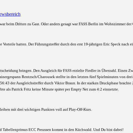
ewsbereich
ar beim Dritten zu Gast. Oder anders gesagt war FASS Berlin
im Wohnzimmer der C
 Vorteile hatten. Der Führungstreffer durch den erst 19-jährigen Eric Speck nach e
Entscheidung bringen. Den Ausgleich für FASS erzielte Fiedler in Überzahl. Einen Zw
ainergespann Rentzsch/Charousek stellte in den letzten fünf Spielminuten von drei
:43 der Ausgleichstreffer durch Viktor Braun. In der starken Druckphase brachte J
e als Patrick Fritz keine Minute später per Empty Net zum 4:2 einnetzte.
eiben mit drei wichtigen Punkten voll auf Play-Off-Kurs.
nd Tabellenprimus ECC Preussen kommt in den Küchwald. Und Du bist dabei!