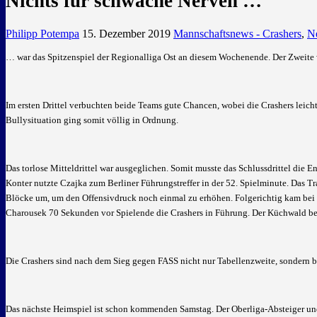
Nichts für schwache Nerven …
Philipp Potempa
15. Dezember 2019
Mannschaftsnews - Crashers
,
N
… war das Spitzenspiel der Regionalliga Ost an diesem Wochenende. Der Zweite w
Im ersten Drittel verbuchten beide Teams gute Chancen, wobei die Crashers leichte
Bullysituation ging somit völlig in Ordnung.
Das torlose Mitteldrittel war ausgeglichen. Somit musste das Schlussdrittel die 
Konter nutzte Czajka zum Berliner Führungstreffer in der 52. Spielminute. Das Tr
Blöcke um, um den Offensivdruck noch einmal zu erhöhen. Folgerichtig kam bei 56
Charousek 70 Sekunden vor Spielende die Crashers in Führung. Der Küchwald bebt
Die Crashers sind nach dem Sieg gegen FASS nicht nur Tabellenzweite, sondern bl
Das nächste Heimspiel ist schon kommenden Samstag. Der Oberliga-Absteiger u