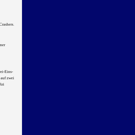
rashers.
iner
ei-Eins-
 auf zwei
iri