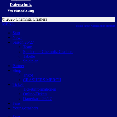
Datenschutz
Vereinssatzung
© 2026 Chemnitz Crashers
MENU
design: future werbeagentur chemnitz
Start
News
Saison 26/27
Team
Spieler der Chemnitz Crashers
Tabelle
Spielplan
Partner
Shop
Trikot
CRASHERS MERCH
Tickets
Ticketinformationen
Online-Tickets
Dauerkarte 26/27
Fans
Young-crashers
Start