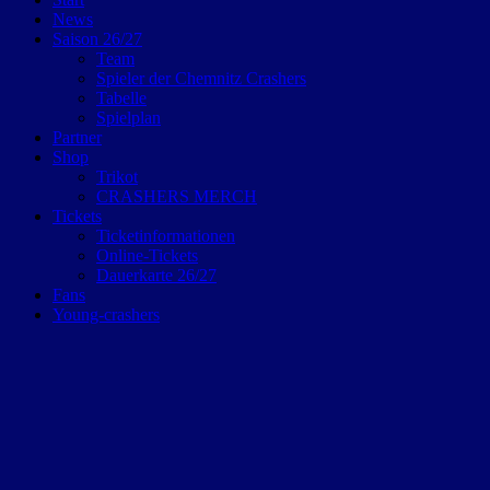
News
Saison 26/27
Team
Spieler der Chemnitz Crashers
Tabelle
Spielplan
Partner
Shop
Trikot
CRASHERS MERCH
Tickets
Ticketinformationen
Online-Tickets
Dauerkarte 26/27
Fans
Young-crashers