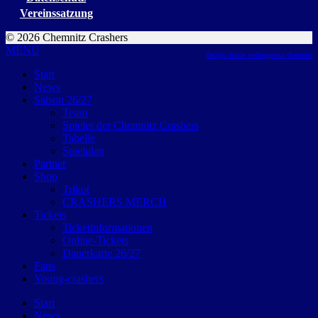
Vereinssatzung
© 2026 Chemnitz Crashers
MENU
design: future werbeagentur chemnitz
Start
News
Saison 26/27
Team
Spieler der Chemnitz Crashers
Tabelle
Spielplan
Partner
Shop
Trikot
CRASHERS MERCH
Tickets
Ticketinformationen
Online-Tickets
Dauerkarte 26/27
Fans
Young-crashers
Start
News