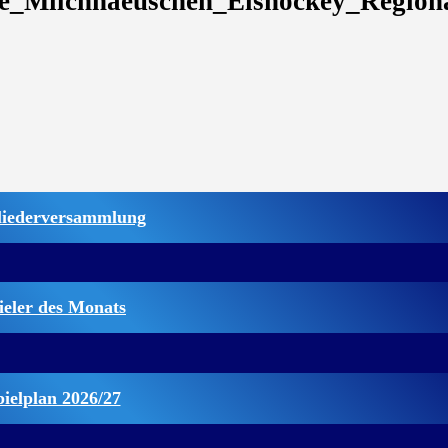
é_Milchhaeuschen_Eishockey_Regiona
liederversammlung
ieler des Monats
pielplan 2026/27