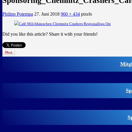
Sponsoring_Chemnitz_Crashers_Caf
Philipp Potempa
27. Juni 2018
960 × 434
pixels
Did you like this article? Share it with your friends!
Mitg
Sp
S