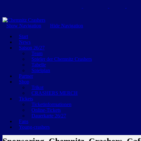
GEMEINSAM EINE LEIDENSCHAFT
Show Navigation
Hide Navigation
Start
News
Saison 26/27
Team
Spieler der Chemnitz Crashers
Tabelle
Spielplan
Partner
Shop
Trikot
CRASHERS MERCH
Tickets
Ticketinformationen
Online-Tickets
Dauerkarte 26/27
Fans
Young-crashers