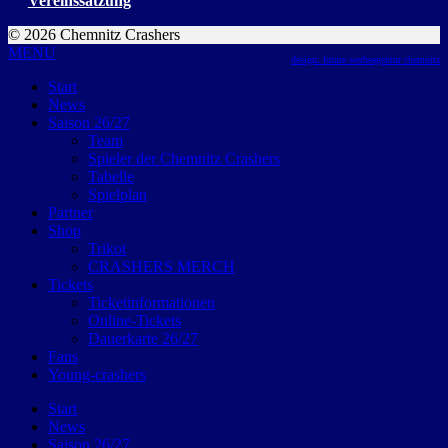
Vereinssatzung
© 2026 Chemnitz Crashers
MENU
design: future werbeagentur chemnitz
Start
News
Saison 26/27
Team
Spieler der Chemnitz Crashers
Tabelle
Spielplan
Partner
Shop
Trikot
CRASHERS MERCH
Tickets
Ticketinformationen
Online-Tickets
Dauerkarte 26/27
Fans
Young-crashers
Start
News
Saison 26/27