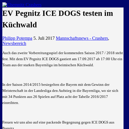
GEMEINSAM EINE LEIDENSCHAFT
EV Pegnitz ICE DOGS testen im
Küchwald
Philipp Potempa
5. Juli 2017
Mannschaftsnews - Crashers
,
Newsbereich
Auch das zweite Vorbereitungsspiel der kommenden Saison 2017 / 2018 steht
fest. Mit dem EV Pegnitz ICE DOGS gastiert am 17.09.2017 ab 17:00 Uhr
ein
Team aus der starken Bayernliga im heimischen Küchwald.
In der Saison 2014/2015 besiegelten die Bayern mit dem Gewinn der
Meisterschaft in der Landesliga den Aufstieg in die Bayernliga, wo sie sich
mit 34 Punkten aus 26 Spielen auf Platz acht der Tabelle 2016/2017
einreihten.
Freuen wir uns also auf eine packende Begegnung gegen ICE DOGS aus
Pegnitz.