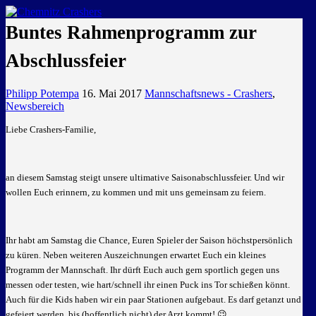
GEMEINSAM EINE LEIDENSCHAFT
Buntes Rahmenprogramm zur
Abschlussfeier
Philipp Potempa
16. Mai 2017
Mannschaftsnews - Crashers
,
Newsbereich
Liebe Crashers-Familie,
an diesem Samstag steigt unsere ultimative Saisonabschlussfeier. Und wir
wollen Euch erinnern, zu kommen und
mit uns gemeinsam zu feiern.
Ihr habt am Samstag die Chance, Euren Spieler der Saison höchstpersönlich
zu küren. Neben weiteren Auszeichnungen erwartet Euch ein kleines
Programm der Mannschaft. Ihr dürft Euch auch gern sportlich gegen uns
messen oder testen, wie hart/schnell ihr einen Puck ins Tor schießen könnt.
Auch für die Kids haben wir ein paar Stationen aufgebaut. Es darf getanzt und
gefeiert werden, bis (hoffentlich nicht) der Arzt kommt! 😉