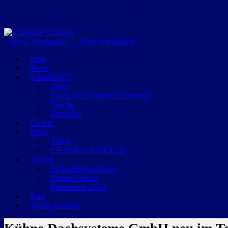
GEMEINSAM EINE LEIDENSCHAFT
Show Navigation
Hide Navigation
Start
News
Saison 26/27
Team
Spieler der Chemnitz Crashers
Tabelle
Spielplan
Partner
Shop
Trikot
CRASHERS MERCH
Tickets
Ticketinformationen
Online-Tickets
Dauerkarte 26/27
Fans
Young-crashers