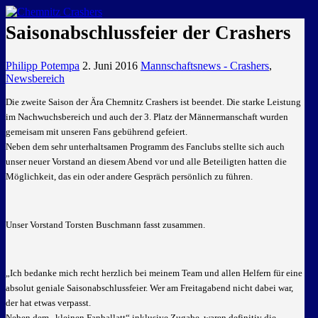
GEMEINSAM EINE LEIDENSCHAFT
Saisonabschlussfeier der Crashers
Philipp Potempa
2. Juni 2016
Mannschaftsnews - Crashers
,
Newsbereich
Die zweite Saison der Ära Chemnitz Crashers ist beendet. Die starke Leistung
im Nachwuchsbereich und auch der 3. Platz der Männermanschaft wurden
gemeisam mit unseren Fans gebührend gefeiert.
Neben dem sehr unterhaltsamen Programm des Fanclubs stellte sich auch
unser neuer Vorstand an diesem Abend vor und alle Beteiligten hatten die
Möglichkeit, das ein oder andere Gespräch persönlich zu führen.
Unser Vorstand Torsten Buschmann fasst zusammen.
„Ich bedanke mich recht herzlich bei meinem Team und allen Helfern für eine
absolut geniale Saisonabschlussfeier. Wer am Freitagabend nicht dabei war,
der hat etwas verpasst.
Neben dem „kleinen Fanballatt“ inklusive Zugabe, waren definitiv die