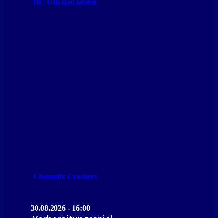
HC Ústí nad labem
Chemnitz Crashers
30.08.2026 - 16:00