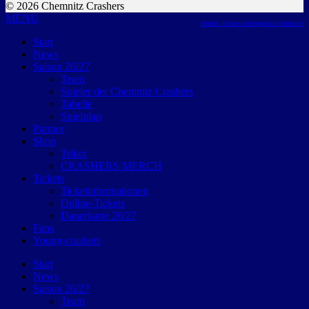
© 2026 Chemnitz Crashers
MENU
design: future werbeagentur chemnitz
Start
News
Saison 26/27
Team
Spieler der Chemnitz Crashers
Tabelle
Spielplan
Partner
Shop
Trikot
CRASHERS MERCH
Tickets
Ticketinformationen
Online-Tickets
Dauerkarte 26/27
Fans
Young-crashers
Start
News
Saison 26/27
Team