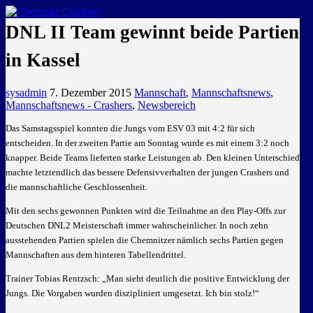
GEMEINSAM EINE LEIDENSCHAFT
DNL II Team gewinnt beide Partien
in Kassel
sysadmin
7. Dezember 2015
Mannschaft
,
Mannschaftsnews
,
Mannschaftsnews - Crashers
,
Newsbereich
Das Samstagsspiel konnten die Jungs vom ESV 03 mit 4:2 für sich
entscheiden. In der zweiten Partie am Sonntag wurde es mit einem 3:2 noch
knapper. Beide Teams lieferten starke Leistungen ab. Den kleinen Unterschied
machte letztendlich das bessere Defensivverhalten der jungen Crashers und
die mannschaftliche Geschlossenheit.
Mit den sechs gewonnen Punkten wird die Teilnahme an den Play-Offs zur
Deutschen DNL2 Meisterschaft immer wahrscheinlicher. In noch zehn
ausstehenden Partien spielen die Chemnitzer nämlich sechs Partien gegen
Mannschaften aus dem hinteren Tabellendrittel.
Trainer Tobias Rentzsch: „Man sieht deutlich die positive Entwicklung der
Jungs. Die Vorgaben wurden diszipliniert umgesetzt. Ich bin stolz!“