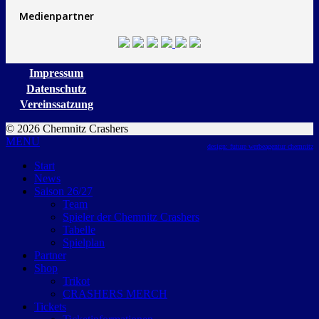
Medienpartner
Impressum
Datenschutz
Vereinssatzung
© 2026 Chemnitz Crashers
MENU
design: future werbeagentur chemnitz
Start
News
Saison 26/27
Team
Spieler der Chemnitz Crashers
Tabelle
Spielplan
Partner
Shop
Trikot
CRASHERS MERCH
Tickets