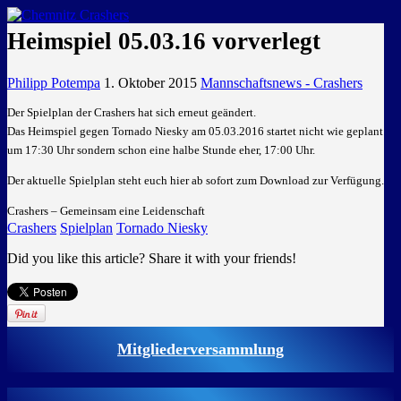
GEMEINSAM EINE LEIDENSCHAFT
Heimspiel 05.03.16 vorverlegt
Philipp Potempa
1. Oktober 2015
Mannschaftsnews - Crashers
Der Spielplan der Crashers hat sich erneut geändert.
Das Heimspiel gegen Tornado Niesky am 05.03.2016 startet nicht wie geplant
um 17:30 Uhr sondern schon eine halbe Stunde eher, 17:00 Uhr.
Der aktuelle Spielplan steht euch hier ab sofort zum Download zur Verfügung.
Crashers – Gemeinsam eine Leidenschaft
Crashers
Spielplan
Tornado Niesky
Did you like this article? Share it with your friends!
Mitgliederversammlung