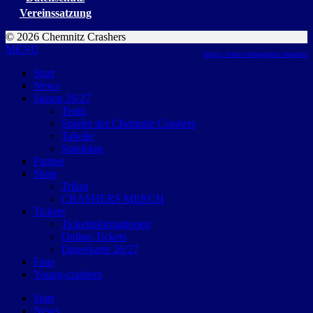
Vereinssatzung
© 2026 Chemnitz Crashers
MENU
design: future werbeagentur chemnitz
Start
News
Saison 26/27
Team
Spieler der Chemnitz Crashers
Tabelle
Spielplan
Partner
Shop
Trikot
CRASHERS MERCH
Tickets
Ticketinformationen
Online-Tickets
Dauerkarte 26/27
Fans
Young-crashers
Start
News