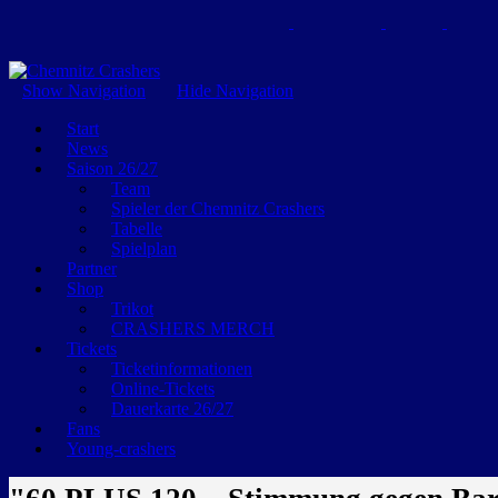
GEMEINSAM EINE LEIDENSCHAFT
Show Navigation
Hide Navigation
Start
News
Saison 26/27
Team
Spieler der Chemnitz Crashers
Tabelle
Spielplan
Partner
Shop
Trikot
CRASHERS MERCH
Tickets
Ticketinformationen
Online-Tickets
Dauerkarte 26/27
Fans
Young-crashers