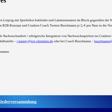
es"
n Leipzig mit Spieltrikot bekleidet und Lärminstrument im Block gegenüber der
n B2B-Konzept und Crashers Coach Torsten Buschmann je 2,-€ pro Nase in die Ver
lle Nachwuchsarbeit / erfolgreiche Integration von Nachwuchsspielern ins Crasher
häftsstelle –
j.stastny@esv-chemnitz.de
oder bei Coach Buschmann –
buschmann@
kommen.
liederversammlung