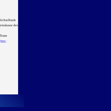
 Wechselbank
einskasse des
s-Team
esv-