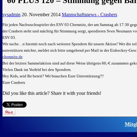
"60 PLUS 120 – Stimmung gegen Bar
sysadmin
20. November 2014
Mannschaftsnews - Crashers
Für jeden Nachwuchsspieler des ESV 03 Chemnitz, der am Samstag ab 17:30 gege
der Crashers steht und mächtig für Stimmung sorgt, spendieren Sven Neumann vo
ESV 03.
Wir suche
…
n hiermit noch nach weiteren Spendern für unsere Aktion! Wer die to
unterstützen möchte, meldet sich bitte umgehend per Mail in der Eishockey-Gesc
chemnitz.de
Bei der letzten Sammelaktion sind auf diese Weise übrigens 60,-€ zusammen ge
Vielen Dank im Vorfeld bei den Spendern.
Hey Kids, seid Ihr bereit? Wir brauchen Eure Unterstützung!!!
Eure Crashers
Did you like this article? Share it with your friends!
Mitg